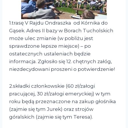
1.trasę V Rajdu Ondraszka od Kórnika do
Gąsek. Adres II bazy w Borach Tucholskich
może ulec zmianie (w pobliżu jest
sprawdzone lepsze miejsce) – po
ostatecznych ustaleniach będzie
informacja. Zgłosiło się 12. chętnych załóg,
niezdecydowani proszeni o potwierdzenie!
2.składki członkowskie (60 zł/załogi
pracującej, 30 zł/załogi emeryckiej) w tym
roku będą przeznaczone na zakup głośnika
(zajmie się tym Jurek) oraz strojów
góralskich (zajmie się tym Teresa).