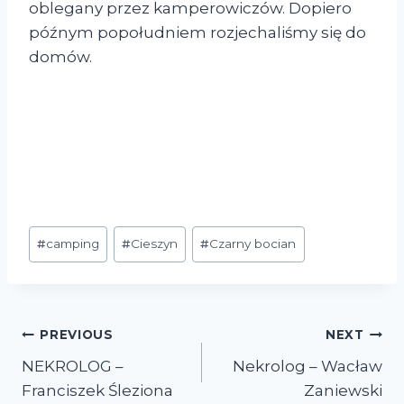
oblegany przez kamperowiczów. Dopiero
późnym popołudniem rozjechaliśmy się do
domów.
#
camping
#
Cieszyn
#
Czarny bocian
PREVIOUS
NEXT
NEKROLOG –
Nekrolog – Wacław
Franciszek Śleziona
Zaniewski