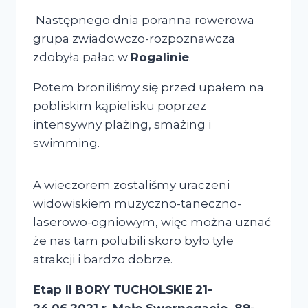
Następnego dnia poranna rowerowa
grupa zwiadowczo-rozpoznawcza
zdobyła pałac w
Rogalinie
.
Potem broniliśmy się przed upałem na
pobliskim kąpielisku poprzez
intensywny plażing, smażing i
swimming.
A wieczorem zostaliśmy uraczeni
widowiskiem muzyczno-taneczno-
laserowo-ogniowym, więc można uznać
że nas tam polubili skoro było tyle
atrakcji i bardzo dobrze.
Etap II
BORY TUCHOLSKIE
21-
24.06.2021 r. Małe Swornegacie 89-