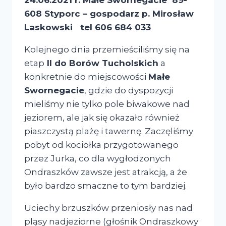
608 Styporc – gospodarz p. Mirosław
Laskowski
tel 606 684 033
Kolejnego dnia przemieściliśmy się na
etap
II do Borów Tucholskich
a
konkretnie do miejscowości
Małe
Swornegacie
, gdzie do dyspozycji
mieliśmy nie tylko pole biwakowe nad
jeziorem, ale jak się okazało również
piaszczystą plażę i tawernę. Zaczęliśmy
pobyt od kociołka przygotowanego
przez Jurka, co dla wygłodzonych
Ondraszków zawsze jest atrakcją, a że
było bardzo smaczne to tym bardziej.
Uciechy brzuszków przeniosły nas nad
pląsy nadjeziorne (głośnik Ondraszkowy