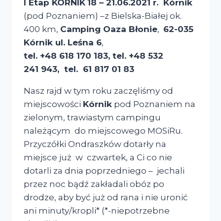
I Etap
KÓRNIK
18 – 21.06.2021 r.
Kórnik
(pod Poznaniem) –z Bielska-Białej ok.
400 km,
Camping Oaza Błonie
,
62-035
Kórnik ul. Leśna 6
,
tel. +48 618 170 183, tel. +48 532
241 943, tel. 61 817 01 83
Nasz rajd w tym roku zaczęliśmy od
miejscowości
Kórnik
pod Poznaniem na
zielonym, trawiastym campingu
należącym do miejscowego MOSiRu.
Przyczółki Ondraszków dotarły na
miejsce już w czwartek, a Ci co nie
dotarli za dnia poprzedniego – jechali
przez noc bądź zakładali obóz po
drodze, aby być już od rana i nie uronić
ani minuty/kropli* (*-niepotrzebne