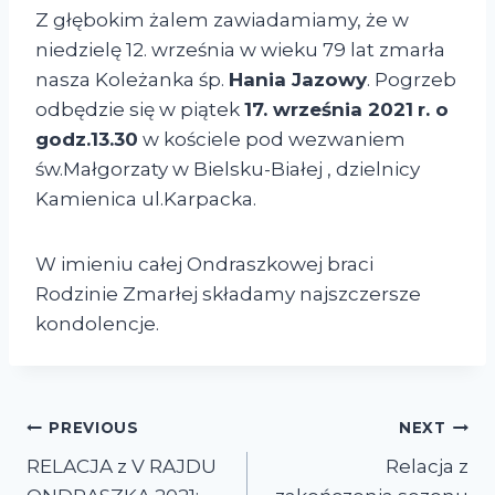
Z głębokim żalem zawiadamiamy, że w
niedzielę 12. września w wieku 79 lat zmarła
nasza Koleżanka śp.
Hania Jazowy
. Pogrzeb
odbędzie się w piątek
17. września 2021
r. o
godz.13.30
w kościele pod wezwaniem
św.Małgorzaty w Bielsku-Białej , dzielnicy
Kamienica ul.Karpacka.
W imieniu całej Ondraszkowej braci
Rodzinie Zmarłej składamy najszczersze
kondolencje.
PREVIOUS
NEXT
RELACJA z V RAJDU
Relacja z