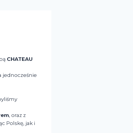
epą
CHATEAU
 a jednocześnie
yliśmy
rem
, oraz z
ąc Polskę, jak i