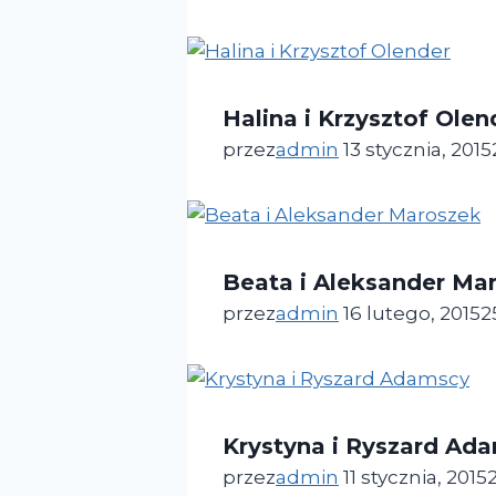
Halina i Krzysztof Olen
przez
admin
13 stycznia, 2015
Beata i Aleksander Ma
przez
admin
16 lutego, 2015
2
Krystyna i Ryszard Ad
przez
admin
11 stycznia, 2015