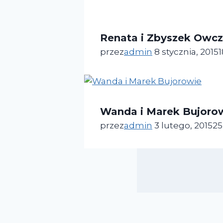
Renata i Zbyszek Owcz
przez
admin
8 stycznia, 2015
1
Wanda i Marek Bujoro
przez
admin
3 lutego, 2015
25