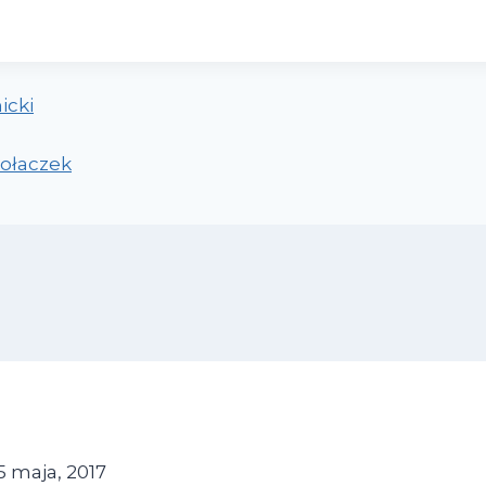
icki
Kołaczek
5 maja, 2017