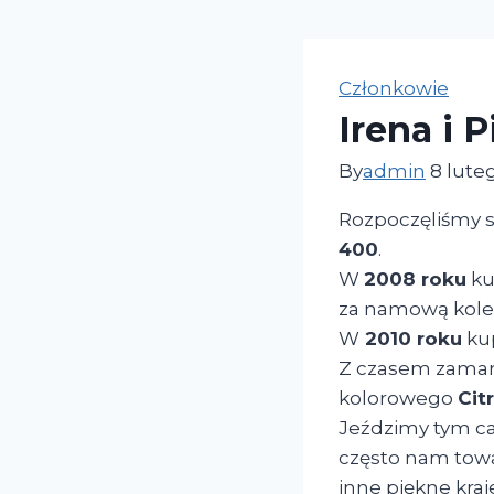
Członkowie
Irena i P
By
admin
8 lute
Rozpoczęliśmy 
400
.
W
2008 roku
ku
za namową kole
W
2010 roku
ku
Z czasem zamarz
kolorowego
Cit
Jeździmy tym c
często nam tow
inne piękne kraj