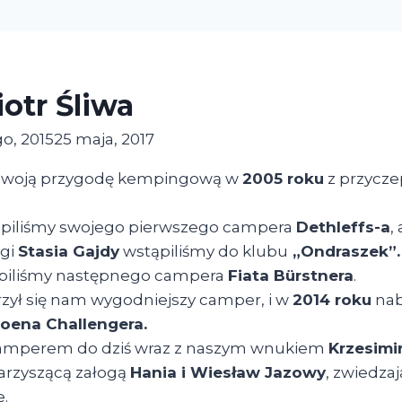
iotr Śliwa
go, 2015
25 maja, 2017
swoją przygodę kempingową w
2005 roku
z przycz
piliśmy swojego pierwszego campera
Dethleffs-a
,
gi
Stasia Gajdy
wstąpiliśmy do klubu
„Ondraszek”.
piliśmy następnego campera
Fiata Bürstnera
.
ył się nam wygodniejszy camper, i w
2014 roku
nab
roena Challengera.
amperem do dziś wraz z naszym wnukiem
Krzesimi
arzyszącą załogą
Hania i Wiesław Jazowy
, zwiedzaj
e.